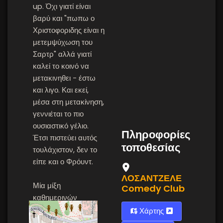
up. Όχι γιατί είναι
βαρύ και "πωπω ο
Χριστοφοριδης είναι η
μετεμψύχωση του
Σαρτρ" αλλά γιατί
καλεί το κοινό να
μετακινηθει - έστω
και λιγο. Και εκεί,
μέσα στη μετακίνηση,
γεννιέται το πιο
ουσιαστικό γέλιο.
Πληροφορίες
Έτσι πιστεύει αυτός
τοποθεσίας
τουλάχιστον, δεν το
είπε και ο Φρόυντ.
ΛΟΣΑΝΤΖΕΛΕ
Μία μίξη
Comedy Club
καθημερινών
παρατηρήσεων,
Χάρτης
προσωπικών