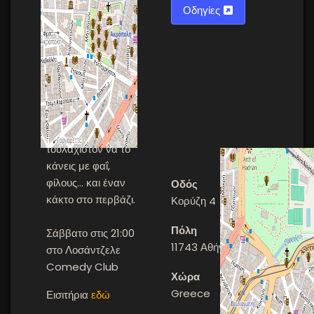
Οδηγίες
διλημμάτων,
εσωτερικής
αναζήτησης και
σαρκαστικής
κωμωδίας — όπως
λέει κι ο ίδιος, αν
πρέπει να
μεγαλώσεις,
τουλάχιστον να το
κάνεις με φαΐ,
φίλους… και έναν
Οδός
κάκτο στο περβάζι.
Κορύζη 4
Πόλη
Σάββατο στις 21:00
11743 Αθήνα
στο Λοσάντζελε
Comedy Club
Χώρα
Greece
Εισιτήρια
εδώ