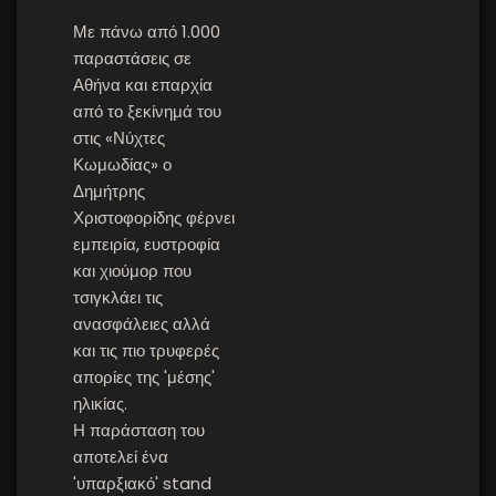
Με πάνω από 1.000
παραστάσεις σε
Αθήνα και επαρχία
από το ξεκίνημά του
στις «Νύχτες
Κωμωδίας» ο
Δημήτρης
Χριστοφορίδης φέρνει
εμπειρία, ευστροφία
και χιούμορ που
τσιγκλάει τις
ανασφάλειες αλλά
και τις πιο τρυφερές
απορίες της 'μέσης'
ηλικίας.
Η παράσταση του
αποτελεί ένα
'υπαρξιακό' stand