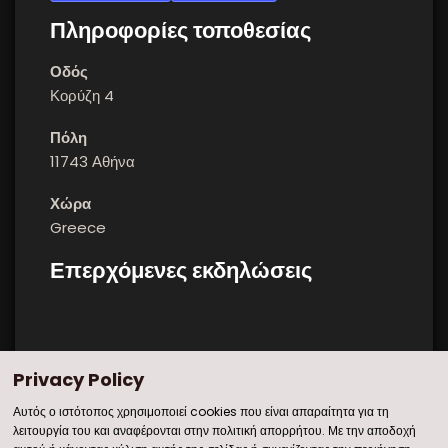
Πληροφορίες τοποθεσίας
Οδός
Κορύζη 4
Πόλη
11743 Αθήνα
Χώρα
Greece
Επερχόμενες εκδηλώσεις
Privacy Policy
Αυτός ο ιστότοπος χρησιμοποιεί cookies που είναι απαραίτητα για τη
Όροι Χρήσης
|
Πολιτική Απορρήτου
|
Sitemap
λειτουργία του και αναφέρονται στην πολιτική απορρήτου. Με την αποδοχή