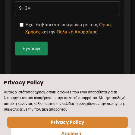
Έχω διαβάσει και συμφωνώ με τους
Όρους
Χρήσης
και την
Πολιτική Απορρήτου
Εγγραφή
Privacy Policy
Αυτός ο ιστότοπος χρησιμοποιεί cookies που είναι απαραίτητα για τη
Όροι Χρήσης
|
Πολιτική Απορρήτου
|
Sitemap
λειτουργία του και αναφέρονται στην πολιτική απορρήτου. Με την αποδοχή
αυτού ή κάνοντας κύλιση αυτής της σελίδας ή συνεχίζοντας την περιήγηση,
© 2026 Δημήτρης Χριστοφορίδης Official Website
συμφωνείτε με την πολιτική απορρήτου.
- Developed By
Web Ocean
Privacy Policy
Αποδοχή